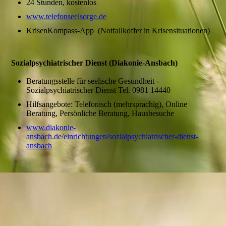
24 Stunden, kostenlos
www.telefonseelsorge.de
KrisenKompass-App (Notfallkoffer in Krisensituationen)
Sozialpsychiatrischer Dienst (Diakonie-Ansbach)
Beratungsstelle für seelische Gesundheit -
Sozialpsychiatrischer Dienst Tel. 0981 14440
Hilfsangebote: Telefonisch (mehrsprachig), Online
Beratung, Persönliche Beratung, Hausbesuche
www.diakonie-
ansbach.de/einrichtungen/sozialpsychiatrischer-dienst-
ansbach