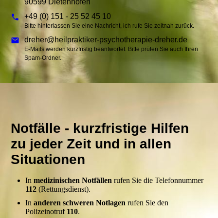
90599 Dietenhofen
+49 (0) 151 - 25 52 45 10
Bitte hinterlassen Sie eine Nachricht, ich rufe Sie zeitnah zurück.
dreher@heilpraktiker-psychotherapie-dreher.de
E-Mails werden kurzfristig beantwortet. Bitte prüfen Sie auch Ihren
Spam-Ordner.
Notfälle - kurzfristige Hilfen
zu jeder Zeit und in allen
Situationen
In
medizinischen Notfällen
rufen Sie die Telefonnummer
112
(Rettungsdienst).
In
anderen schweren Notlagen
rufen Sie den
Polizeinotruf
110
.