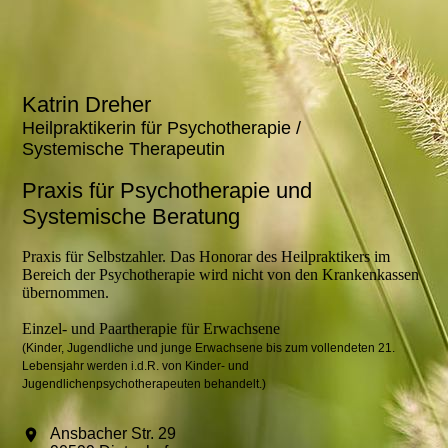
Katrin Dreher
Heilpraktikerin für Psychotherapie /
Systemische Therapeutin
Praxis für Psychotherapie und
Systemische Beratung
Praxis für Selbstzahler. Das Honorar des Heilpraktikers im
Bereich der Psychotherapie wird nicht von den Krankenkassen
übernommen.
Einzel- und Paartherapie für Erwachsene
(Kinder, Jugendliche und junge Erwachsene bis zum vollendeten 21.
Lebensjahr werden i.d.R. von Kinder- und
Jugendlichenpsychotherapeuten behandelt.)
Ansbacher Str. 29