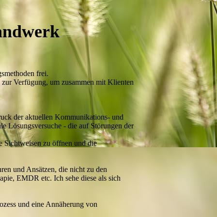
Handwerk
smethoden frei.
en zur Verfügung, um zusammen mit Klienten
druck der aktuellen Kommunikations- und
le Lösungsversuche - die auf Störungen der
ue Sichtweisen zu öffnen und die
ren und Ansätzen, die nicht zu den
apie, EMDR etc. Ich sehe diese als sich
Prozess und eine Annäherung von