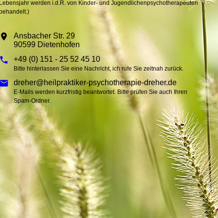
Lebensjahr werden i.d.R. von Kinder- und Jugendlichenpsychotherapeuten
behandelt.)
Ansbacher Str. 29
90599 Dietenhofen
+49 (0) 151 - 25 52 45 10
Bitte hinterlassen Sie eine Nachricht, ich rufe Sie zeitnah zurück.
dreher@heilpraktiker-psychotherapie-dreher.de
E-Mails werden kurzfristig beantwortet. Bitte prüfen Sie auch Ihren
Spam-Ordner.