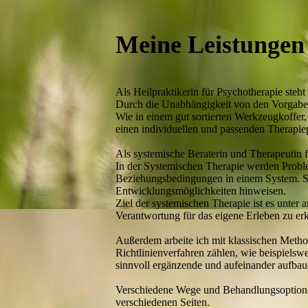
Meine Leistungen
Als Heilpraktikerin für Psychotherapie steht
Durch die Unabhängigkeit von den Vorgaben
Wie in einem gut sortierten Werkzeugkoffe
einen individuellen und passenden Therapie
Als systemische Beraterin und Therapeutin 
In der Systemischen Therapie werden Proble
Beziehungsbedingungen in einem System. So 
Entwicklungsmöglichkeiten hinweisen.
Ziel der systemischen Therapie ist es unter
Verantwortung für das eigene Erleben zu erk
Außerdem arbeite ich mit klassischen Method
Richtlinienverfahren zählen, wie beispielsw
sinnvoll ergänzende und aufeinander aufbau
Verschiedene Wege und Behandlungsoptionen
verschiedenen Seiten.