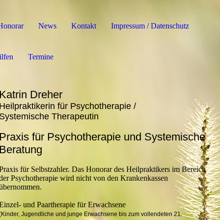
Honorar
News
Kontakt
Impressum / Datenschutz
ilfen
Termine
Katrin Dreher
Heilpraktikerin für Psychotherapie /
Systemische Therapeutin
Praxis für Psychotherapie und Systemische
Beratung
Praxis für Selbstzahler. Das Honorar des Heilpraktikers im Bereich
der Psychotherapie wird nicht von den Krankenkassen
übernommen.
Einzel- und Paartherapie für Erwachsene
(Kinder, Jugendliche und junge Erwachsene bis zum vollendeten 21.