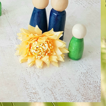
Katrin Dreher
r Psychotherapie nach dem
Heilpraktikergesetz