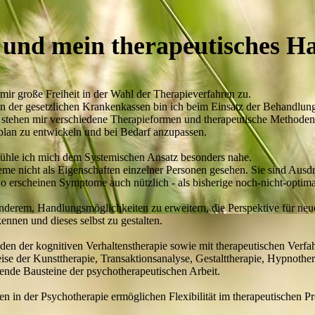
 und mein therapeutisches 
 mir große Freiheit in der Wahl der Therapieverfahren zu.
 der gesetzlichen Krankenkassen bin ich beim Einsatz der Behandlung
r, stehen mir verschiedene Therapieformen und therapeutische Method
plan zu entwickeln und bei Bedarf anzupassen.
fühle ich mich dem Systemischen Ansatz besonders nahe.
me nicht als Eigenschaften einzelner Personen gesehen. Sie sind Aus
erscheinen Symptome auch nützlich - als bisherige noch-nicht-optima
 anderem, Handlungsmöglichkeiten zu erweitern, die Perspektive für ne
ennen und dieses selbst zu gestalten.
en der kognitiven Verhaltenstherapie sowie mit therapeutischen Verfah
eise der Kunsttherapie, Transaktionsanalyse, Gestalttherapie, Hypnother
ende Bausteine der psychotherapeutischen Arbeit.
 in der Psychotherapie ermöglichen Flexibilität im therapeutischen 